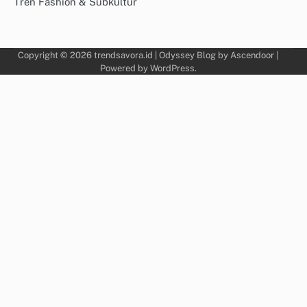
Tren Fashion & Subkultur
Copyright © 2026
trendsavora.id
| Odyssey Blog by
Ascendoor
|
Powered by
WordPress
.