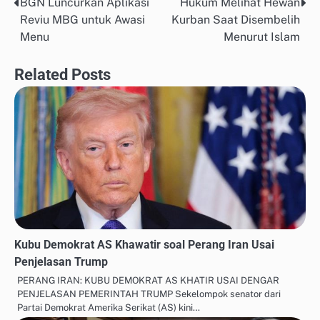
BGN Luncurkan Aplikasi
Hukum Melihat Hewan
Post
Reviu MBG untuk Awasi
Kurban Saat Disembelih
navigation
Menu
Menurut Islam
Related Posts
Kubu Demokrat AS Khawatir soal Perang Iran Usai
Penjelasan Trump
PERANG IRAN: KUBU DEMOKRAT AS KHATIR USAI DENGAR
PENJELASAN PEMERINTAH TRUMP Sekelompok senator dari
Partai Demokrat Amerika Serikat (AS) kini…