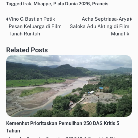
Tagged
Irak
,
Mbappe
,
Piala Dunia 2026
,
Prancis
Vino G Bastian Petik
Acha Septriasa-Arya
Post
Pesan Keluarga di Film
Saloka Adu Akting di Film
navigation
Tanah Runtuh
Munafik
Related Posts
Kemenhut Prioritaskan Pemulihan 250 DAS Kritis 5
Tahun