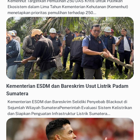
Kemenhut Targetkan Pemulihan 250 DAS Kritis untuk Pulihkan
Ekosistem dalam Lima Tahun Kementerian Kehutanan (Kemenhut)
menetapkan prioritas pemulihan terhadap 250…
Kementerian ESDM dan Bareskrim Usut Listrik Padam
Sumatera
Kementerian ESDM dan Bareskrim Selidiki Penyebab Blackout di
Sejumlah Wilayah SumateraPemerintah Evaluasi Sistem Kelistrikan
dan Siapkan Penguatan Infrastruktur Listrik Sumatera…