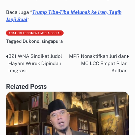
Baca Juga “
Trump Tiba-Tiba Melunak ke Iran, Tagih
Janji Soal
“
ANALISIS FENOMENA MEDIA SOSIAL
Tagged
Dukono
,
singapura
321 WNA Sindikat Judol
MPR Nonaktifkan Juri dan
Post
Hayam Wuruk Dipindah
MC LCC Empat Pilar
navigation
Imigrasi
Kalbar
Related Posts