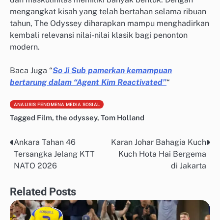
mengangkat kisah yang telah bertahan selama ribuan
tahun, The Odyssey diharapkan mampu menghadirkan
kembali relevansi nilai-nilai klasik bagi penonton
modern.
Baca Juga “
So Ji Sub pamerkan kemampuan
bertarung dalam “Agent Kim Reactivated”
“
ANALISIS FENOMENA MEDIA SOSIAL
Tagged
Film
,
the odyssey
,
Tom Holland
Ankara Tahan 46
Karan Johar Bahagia Kuch
Post
Tersangka Jelang KTT
Kuch Hota Hai Bergema
navigation
NATO 2026
di Jakarta
Related Posts