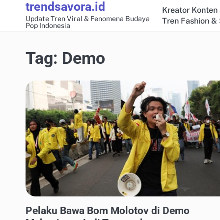
trendsavora.id
Skip
Kreator Konten 
to
Update Tren Viral & Fenomena Budaya
Tren Fashion & 
Pop Indonesia
content
Tag:
Demo
ANALISIS FENOMENA MEDIA SOSIAL
Pelaku Bawa Bom Molotov di Demo