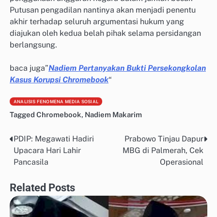
Putusan pengadilan nantinya akan menjadi penentu
akhir terhadap seluruh argumentasi hukum yang
diajukan oleh kedua belah pihak selama persidangan
berlangsung.
baca juga”
Nadiem Pertanyakan Bukti Persekongkolan
Kasus Korupsi Chromebook
“
ANALISIS FENOMENA MEDIA SOSIAL
Tagged
Chromebook
,
Nadiem Makarim
PDIP: Megawati Hadiri
Prabowo Tinjau Dapur
Post
Upacara Hari Lahir
MBG di Palmerah, Cek
navigation
Pancasila
Operasional
Related Posts