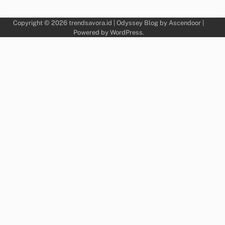
Copyright © 2026
trendsavora.id
| Odyssey Blog by
Ascendoor
|
Powered by
WordPress
.