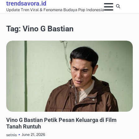
trendsavora.id
Skip
Update Tren Viral & Fenomena Budaya Pop Indonesia
to
content
Tag:
Vino G Bastian
REVIEW FILM & SERIAL LOKAL
Vino G Bastian Petik Pesan Keluarga di Film
Tanah Runtuh
June 21, 2026
setnis