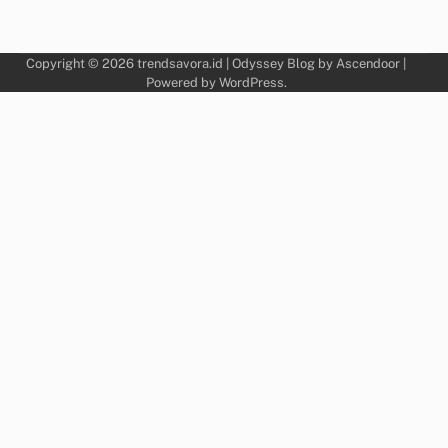
Copyright © 2026
trendsavora.id
| Odyssey Blog by
Ascendoor
|
Powered by
WordPress
.