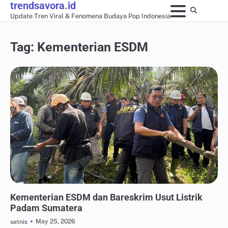
trendsavora.id
Skip
Update Tren Viral & Fenomena Budaya Pop Indonesia
to
content
Tag:
Kementerian ESDM
ANALISIS FENOMENA MEDIA SOSIAL
Kementerian ESDM dan Bareskrim Usut Listrik
Padam Sumatera
May 25, 2026
setnis