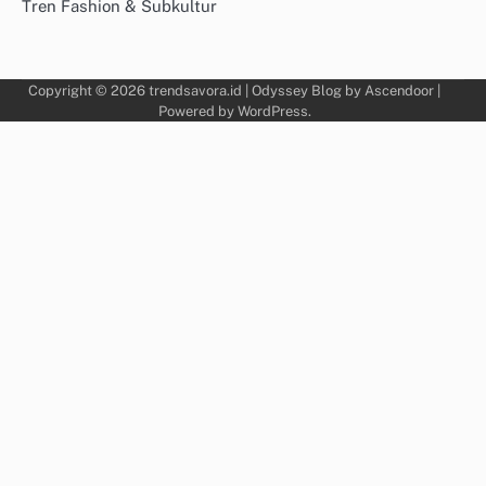
Tren Fashion & Subkultur
Copyright © 2026
trendsavora.id
| Odyssey Blog by
Ascendoor
|
Powered by
WordPress
.