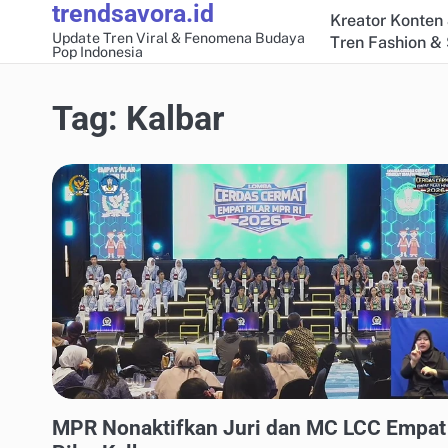
trendsavora.id
Skip
Kreator Konten 
to
Update Tren Viral & Fenomena Budaya
Tren Fashion & 
Pop Indonesia
content
Tag:
Kalbar
ANALISIS FENOMENA MEDIA SOSIAL
MPR Nonaktifkan Juri dan MC LCC Empat