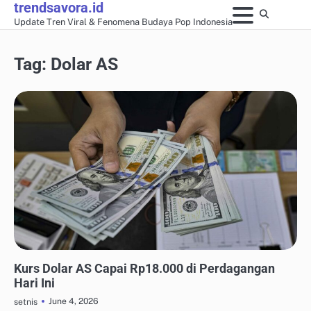
trendsavora.id
Skip
Update Tren Viral & Fenomena Budaya Pop Indonesia
to
content
Tag:
Dolar AS
ANALISIS FENOMENA MEDIA SOSIAL
Kurs Dolar AS Capai Rp18.000 di Perdagangan
Hari Ini
June 4, 2026
setnis