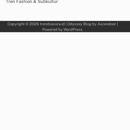
Tren Fashion & Subkultur
Copyright © 2026
trendsavora.id
| Odyssey Blog by
Ascendoor
|
Powered by
WordPress
.