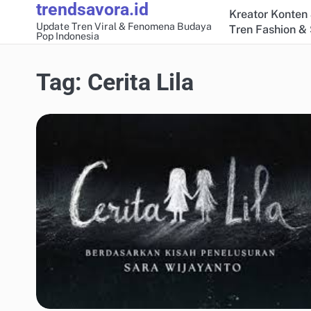
trendsavora.id
Skip
Kreator Konten 
to
Update Tren Viral & Fenomena Budaya
Tren Fashion & 
Pop Indonesia
content
Tag:
Cerita Lila